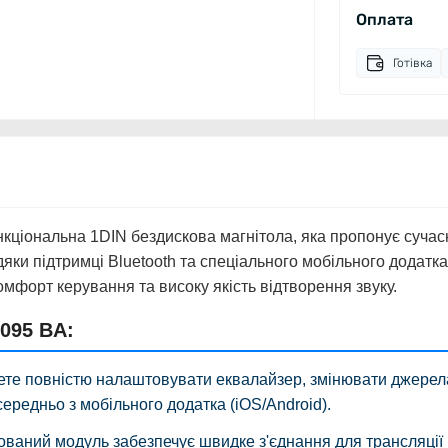
Оплата
Готівка
кціональна 1DIN бездискова магнітола, яка пропонує сучас
яки підтримці Bluetooth та спеціального мобільного додатка
мфорт керування та високу якість відтворення звуку.
095 BA:
те повністю налаштовувати еквалайзер, змінювати джерел
середньо з мобільного додатка (iOS/Android).
ваний модуль забезпечує швидке з'єднання для трансляції