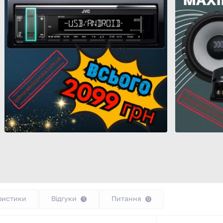
ристики
Відгуки
Питання
1
0