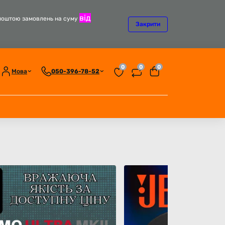
від
оштою замовлень на суму
Закрити
0
0
0
Мова
050-396-78-52