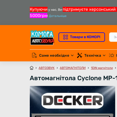
Купуючи
підтримуєте херсонський 
у нас, Ви
5000грн
!
Детальніше
Товари в КОМОРІ
Саме необхідне
Технічка
АВТОЗВУК
АВТОМАГНІТОЛИ
1DIN магнітоли
Автомагнітола Cyclone MP-