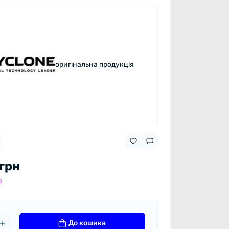
оригінальна продукція
 грн
?
До кошика