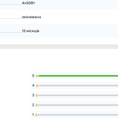
4х50Вт
змінювана
12 місяців
5
4
3
2
1