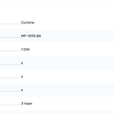
Cyclone
MP-1095 BA
1 DIN
є
є
є
3 пари