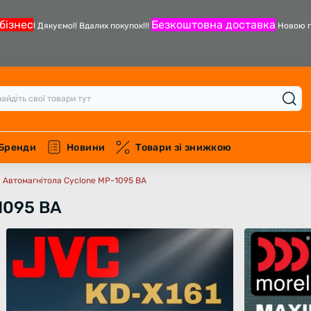
бізнес
Безкоштовна доставка
! Дякуємо!! Вдалих покупок!!!
Новою п
Бренди
Новини
Товари зі знижкою
Автомагнітола Cyclone MP-1095 BA
1095 BA