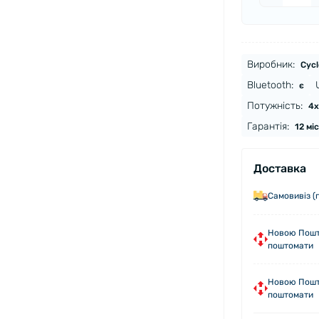
Виробник:
Cycl
Bluetooth:
є
Потужність:
4х
Гарантія:
12 мі
Доставка
Самовивіз (
Новою Пошто
поштомати
Новою Пошто
поштомати