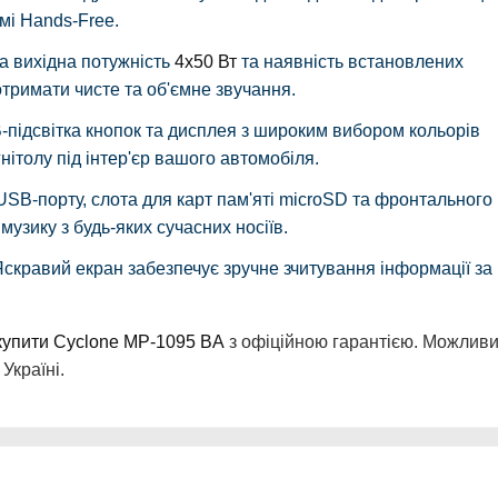
мі Hands-Free.
 вихідна потужність
4х50 Вт
та наявність встановлених
тримати чисте та об'ємне звучання.
підсвітка кнопок та дисплея з широким вибором кольорів
ітолу під інтер'єр вашого автомобіля.
SB-порту, слота для карт пам'яті microSD та фронтального
узику з будь-яких сучасних носіїв.
скравий екран забезпечує зручне зчитування інформації за
купити Cyclone MP-1095 BA
з офіційною гарантією. Можлив
Україні.