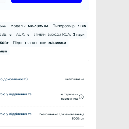
Модель:
Типорозмір:
one
MP-1095 BA
1 DIN
USB:
AUX:
Лінійні виходи RCA:
є
є
3 пари
Підсвітка кнопок:
50Вт
змінювана
сяців
по домовленості)
безкоштовно
ю у відділення та
за тарифами
перевізника
ю у відділення та
Безкоштовно для замовлень від
5000 грн