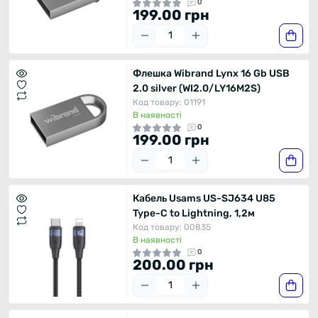
0
199.00 грн
Флешка Wibrand Lynx 16 Gb USB
2.0 silver (WI2.0/LY16M2S)
Код товару: 01191
В наявності
0
199.00 грн
Кабель Usams US-SJ634 U85
Type-C to Lightning, 1,2м
Код товару: 00835
В наявності
0
200.00 грн