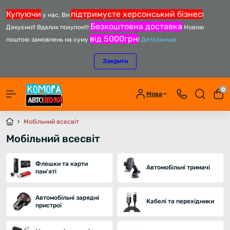
Купуючи
підтримуєте херсонський бізнес
у нас, Ви
!
Безкоштовна доставка
Дякуємо!! Вдалих покупок!!!
Новою
від 5000грн
поштою замовлень на суму
!
Детальніше
Закрити
0
Мова
Мобільний всесвіт
Мобільний всесвіт
Флешки та карти
Автомобільні тримачі
пам’яті
Автомобільні зарядні
Кабелі та перехідники
пристрої