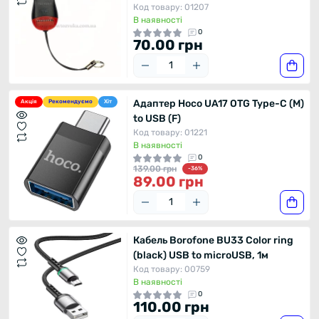
Код товару: 01207
В наявності
0
70.00 грн
Адаптер Hoco UA17 OTG Type-C (M)
Акція
Рекомендуємо
Хіт
to USB (F)
Код товару: 01221
В наявності
0
139.00 грн
-36%
89.00 грн
Кабель Borofone BU33 Color ring
(black) USB to microUSB, 1м
Код товару: 00759
В наявності
0
110.00 грн