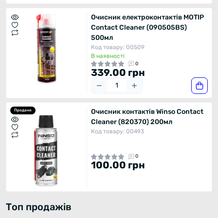
Очисник електроконтактів MOTIP
Contact Cleaner (090505BS)
500мл
Код товару: 00509
В наявності
0
339.00 грн
Очисник контактів Winso Contact
Продано
Cleaner (820370) 200мл
Код товару: 00493
0
100.00 грн
Топ продажів