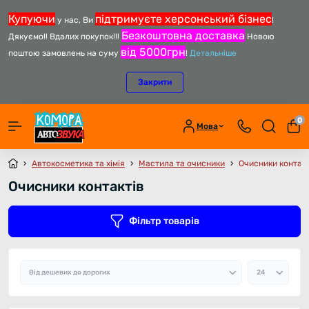
Купуючи
підтримуєте херсонський бізнес
у нас, Ви
!
Безкоштовна доставка
Дякуємо!! Вдалих покупок!!!
Новою
від 5000грн
поштою замовлень на суму
!
Детальніше
Закрити
0
Мова
Автокосметика та хімія
Мастила та очисники
Очисники контакт
Очисники контактів
Фільтр товарів