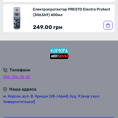
Електропротектор PRESTO Electro Protect
(306369) 400мл
249.00 грн
Телефони
050-396-78-52
Наша адреса
м. Херсон, вул. В. Крицак (28-ї Армії), буд. 9 [вхід з вул.
Університетської]