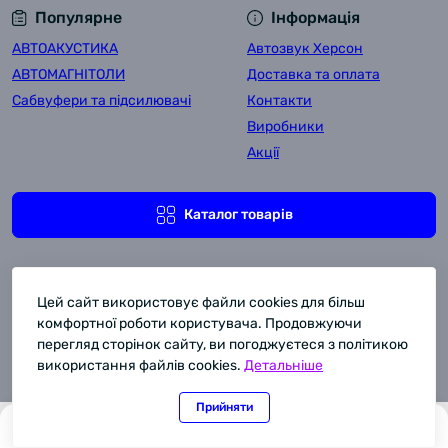
Популярне
Інформація
АВТОАКУСТИКА
Автозвук Херсон
АВТОМАГНІТОЛИ
Доставка та оплата
Сабвуфери та підсилювачі
Контакти
Виробники
Акції
Каталог товарів
Цей сайт використовує файли cookies для більш
комфортної роботи користувача. Продовжуючи
перегляд сторінок сайту, ви погоджуєтеся з політикою
використання файлів cookies.
Детальніше
Комора Автозвука © 2011-2026
Прийняти
0
0
Каталог
Головна
Закладки
Порівняти
Контакти