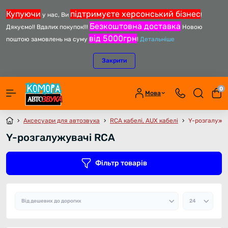
Купуючи
підтримуєте херсонський бізнес
у нас, Ви
!
Безкоштовна доставка
Дякуємо!! Вдалих покупок!!!
Новою
від 5000грн
поштою замовлень на суму
!
Детальніше
Закрити
0
Мова
Аксесуари для автозвука
RCA кабелі, AUX кабелі
Y-розгалужу
Y-розгалужувачі RCA
Фільтр товарів