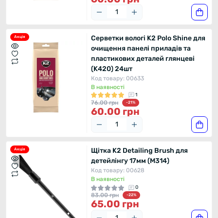
Серветки вологі K2 Polo Shine для
Акція
очищення панелі приладів та
пластикових деталей глянцеві
(K420) 24шт
Код товару: 00633
В наявності
1
76.00 грн
-21%
60.00 грн
Щітка K2 Detailing Brush для
Акція
детейлінгу 17мм (M314)
Код товару: 00628
В наявності
0
83.00 грн
-22%
65.00 грн