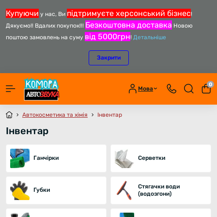
Купуючи
підтримуєте херсонський бізнес
у нас, Ви
!
Безкоштовна доставка
Дякуємо!! Вдалих покупок!!!
Новою
від 5000грн
поштою замовлень на суму
!
Детальніше
Закрити
0
Мова
Автокосметика та хімія
Інвентар
Інвентар
Ганчірки
Серветки
Стягачки води
Губки
(водозгони)