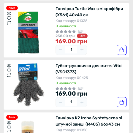
Ганчірка Turtle Wax з мікрофібри
Акція
(X561) 40x40 см
Код товару: 01038
В наявності
0
238.00 грн
-29%
169.00 грн
Губка-рукавичка для миття Vitol
(VSC1373)
Код товару: 00425
В наявності
0
169.00 грн
Ганчірка K2 Ircha Syntetyczna зі
Акція
штучної замші (M405) 66x43 см
Код товару: 01058