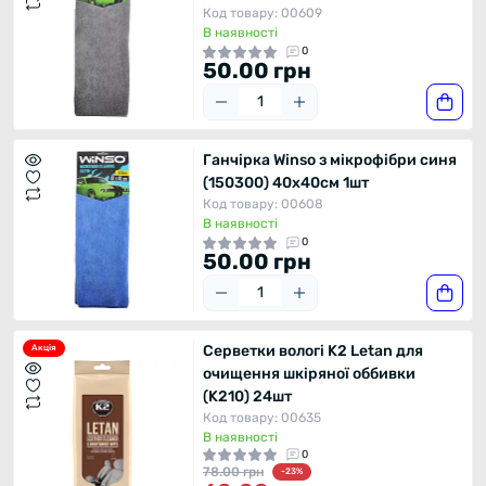
Код товару: 00609
В наявності
0
50.00 грн
Ганчірка Winso з мікрофібри синя
(150300) 40x40см 1шт
Код товару: 00608
В наявності
0
50.00 грн
Серветки вологі K2 Letan для
Акція
очищення шкіряної оббивки
(K210) 24шт
Код товару: 00635
В наявності
0
78.00 грн
-23%