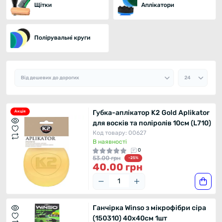
Щітки
Аплікатори
Полірувальні круги
Губка-аплікатор K2 Gold Aplikator
Акція
для восків та поліролів 10см (L710)
Код товару: 00627
В наявності
0
53.00 грн
-25%
40.00 грн
Ганчірка Winso з мікрофібри сіра
(150310) 40x40см 1шт