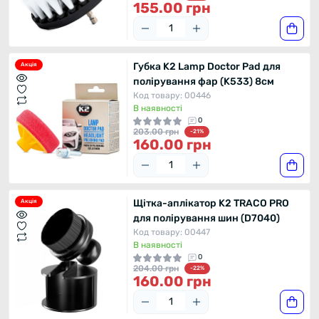
155.00 грн
Губка K2 Lamp Doctor Pad для
Акція
полірування фар (K533) 8см
Код товару: 00446
В наявності
0
203.00 грн
-21%
160.00 грн
Щітка-аплікатор K2 TRACO PRO
Акція
для полірування шин (D7040)
Код товару: 00447
В наявності
0
204.00 грн
-22%
160.00 грн