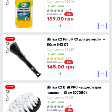
Код товару: 00246
В наявності
0
209.00 грн
-33%
139.00 грн
Щітка K2 Pino PRO для детейлінгу
Акція
50мм (M317)
Код товару: 00629
В наявності
1
182.00 грн
-20%
145.00 грн
Щітка K2 Brill PRO на дриль для
Акція
чищення 10 см (D7050)
Код товару: 00619
В наявності
0
202.00 грн
-23%