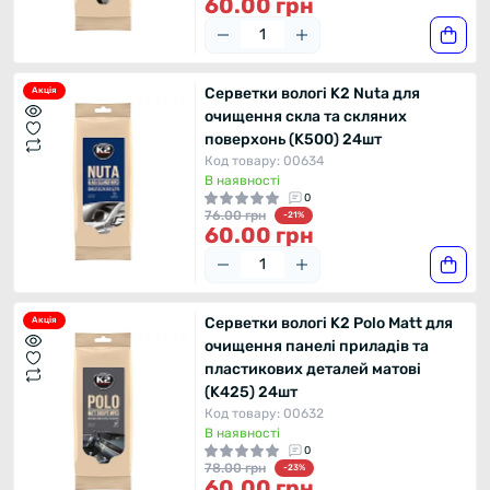
60.00 грн
Серветки вологі K2 Nuta для
Акція
очищення скла та скляних
поверхонь (K500) 24шт
Код товару: 00634
В наявності
0
76.00 грн
-21%
60.00 грн
Серветки вологі K2 Polo Matt для
Акція
очищення панелі приладів та
пластикових деталей матові
(K425) 24шт
Код товару: 00632
В наявності
0
78.00 грн
-23%
60.00 грн