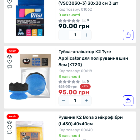
(VSC3030-3) 30x30 см 3 шт
Код товару: 01062
В наявності
0
90.00 грн
Губка-аплікатор K2 Tyre
Акція
Аpplicator для полірування шин
8см (K720)
Код товару: 00618
В наявності
0
121.00 грн
-21%
95.00 грн
Рушник K2 Bona з мікрофібри
Акція
(L430) 40x40см
Код товару: 00640
В наявності