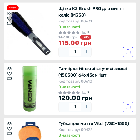
Щітка K2 Brush PRO для миття
Акція
коліс (M358)
Код товару: 00631
В наявності
0
147.00 грн
-22%
115.00 грн
Ганчірка Winso зі штучної замші
(150500) 64x43см 1шт
Код товару: 00610
В наявності
0
120.00 грн
Губка для миття Vitol (VSC-1555)
Код товару: 00426
В наявності