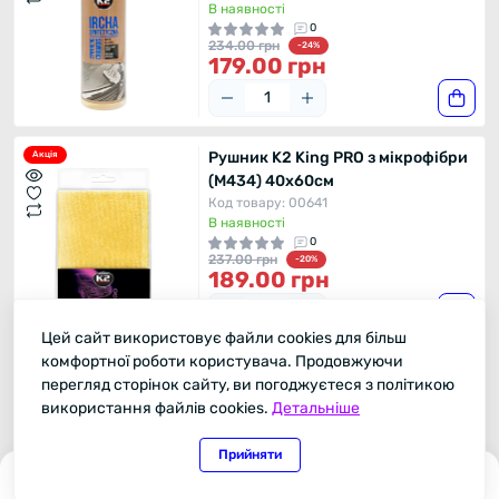
В наявності
0
234.00 грн
-24%
179.00 грн
Рушник K2 King PRO з мікрофібри
Акція
(M434) 40x60см
Код товару: 00641
В наявності
0
237.00 грн
-20%
189.00 грн
Цей сайт використовує файли cookies для більш
комфортної роботи користувача. Продовжуючи
Щітка K2 Wash Brush для миття
Акція
перегляд сторінок сайту, ви погоджуєтеся з політикою
(M350)
використання файлів cookies.
Детальніше
Код товару: 00231
В наявності
Прийняти
0
248.00 грн
0
0
-24%
189.00 грн