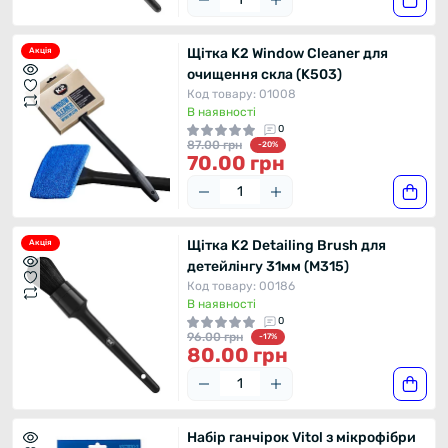
Щітка K2 Window Cleaner для
Акція
очищення скла (K503)
Код товару: 01008
В наявності
0
87.00 грн
-20%
70.00 грн
Щітка K2 Detailing Brush для
Акція
детейлінгу 31мм (M315)
Код товару: 00186
В наявності
0
96.00 грн
-17%
80.00 грн
Набір ганчірок Vitol з мікрофібри