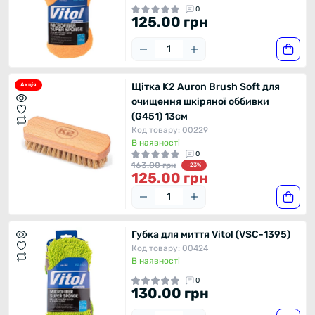
0
125.00 грн
Щітка K2 Auron Brush Soft для
Акція
очищення шкіряної оббивки
(G451) 13см
Код товару: 00229
В наявності
0
163.00 грн
-23%
125.00 грн
Губка для миття Vitol (VSC-1395)
Код товару: 00424
В наявності
0
130.00 грн