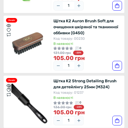
Щітка K2 Auron Brush Soft для
Акція
очищення шкіряної та тканинної
оббивки (G450)
Код товару: 00230
В наявності
0
131.00 грн
-20%
105.00 грн
Щітка K2 Strong Detailing Brush
Акція
для детейлінгу 25мм (M324)
Код товару: 01237
В наявності
0
136.00 грн
-23%
105.00 грн