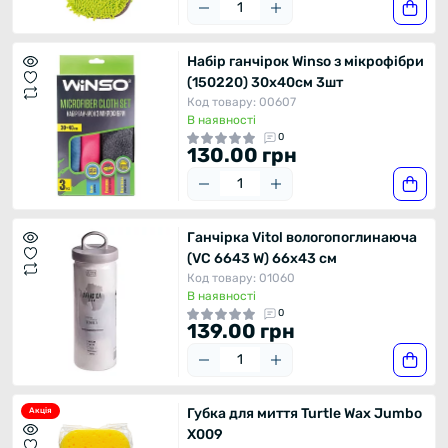
Набір ганчірок Winso з мікрофібри
(150220) 30x40см 3шт
Код товару: 00607
В наявності
0
130.00 грн
Ганчірка Vitol вологопоглинаюча
(VC 6643 W) 66x43 см
Код товару: 01060
В наявності
0
139.00 грн
Губка для миття Turtle Wax Jumbo
Акція
X009