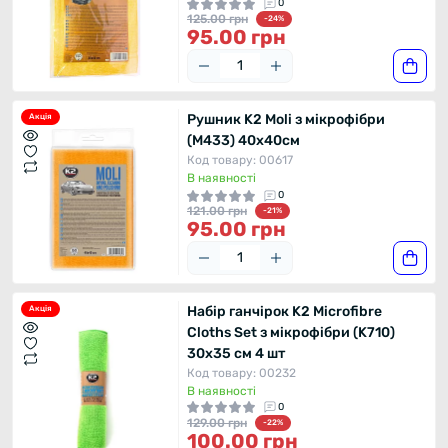
0
125.00 грн
-24%
95.00 грн
Рушник K2 Moli з мікрофібри
Акція
(M433) 40x40см
Код товару: 00617
В наявності
0
121.00 грн
-21%
95.00 грн
Набір ганчірок K2 Microfibre
Акція
Cloths Set з мікрофібри (K710)
30x35 см 4 шт
Код товару: 00232
В наявності
0
129.00 грн
-22%
100.00 грн