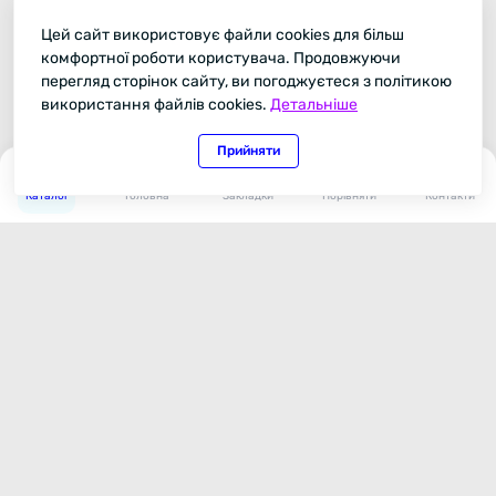
4 399.00 грн
Цей сайт використовує файли cookies для більш
комфортної роботи користувача. Продовжуючи
перегляд сторінок сайту, ви погоджуєтеся з політикою
використання файлів cookies.
Детальніше
Автоакустика JBL Stage2 9634
Продано
На замовлення
Код товару: 00044
Прийняти
0
0
Каталог
Головна
Закладки
Порівняти
Контакти
0
4 499.00 грн
Автоакустика JBL Stage3 9637F
Доставка БЕЗКОШТОВНО
Продано
На замовлення
Код товару: 00306
0
5 499.00 грн