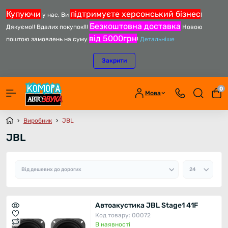
Купуючи
підтримуєте херсонський бізнес
у нас, Ви
!
Безкоштовна доставка
Дякуємо!! Вдалих покупок!!!
Новою
від 5000грн
поштою замовлень на суму
!
Детальніше
Закрити
0
Мова
Виробник
JBL
JBL
Автоакустика JBL Stage1 41F
Код товару: 00072
В наявності