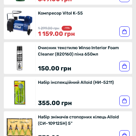
Компресор Vitol K-55
1 299.00 грн
-11%
1 159.00 грн
Очисник текстилю Winso Interior Foam
Cleaner (820160) піна 650мл
150.00 грн
Набір інспекційний Alloid (НИ-5211)
355.00 грн
Набір знімачів стопорних кілець Alloid
(СИ-109125Н) 5"