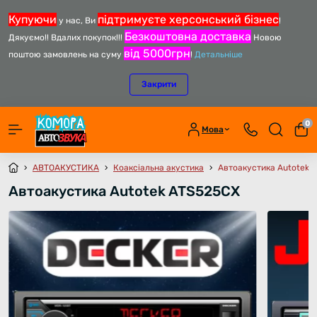
Купуючи
підтримуєте херсонський бізнес
у нас, Ви
!
Безкоштовна доставка
Дякуємо!! Вдалих покупок!!!
Новою
від 5000грн
поштою замовлень на суму
!
Детальніше
Закрити
0
Мова
АВТОАКУСТИКА
Коаксіальна акустика
Автоакустика Autotek 
Автоакустика Autotek ATS525CX