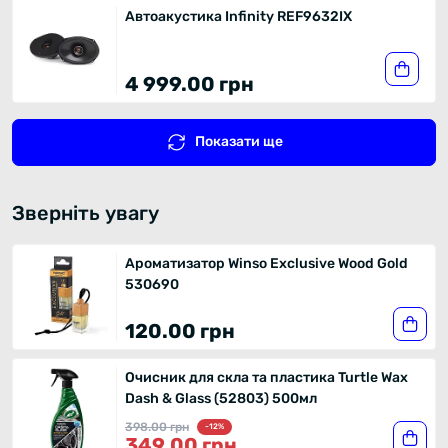
Автоакустика Infinity REF9632IX
4 999.00 грн
Показати ще
Зверніть увагу
Ароматизатор Winso Exclusive Wood Gold
530690
120.00 грн
Очисник для скла та пластика Turtle Wax
Dash & Glass (52803) 500мл
398.00 грн
-12%
349.00 грн