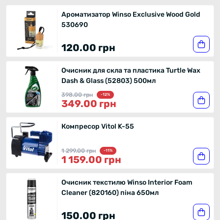
Ароматизатор Winso Exclusive Wood Gold
530690
120.00 грн
Очисник для скла та пластика Turtle Wax
Dash & Glass (52803) 500мл
398.00 грн
-12%
349.00 грн
Компресор Vitol K-55
1 299.00 грн
-11%
1 159.00 грн
Очисник текстилю Winso Interior Foam
Cleaner (820160) піна 650мл
150.00 грн