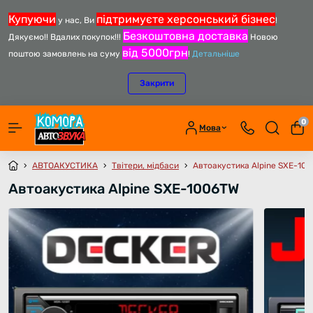
Купуючи
підтримуєте херсонський бізнес
у нас, Ви
!
Безкоштовна доставка
Дякуємо!! Вдалих покупок!!!
Новою
від 5000грн
поштою замовлень на суму
!
Детальніше
Закрити
0
Мова
АВТОАКУСТИКА
Твітери, мідбаси
Автоакустика Alpine SXE-10
Автоакустика Alpine SXE-1006TW