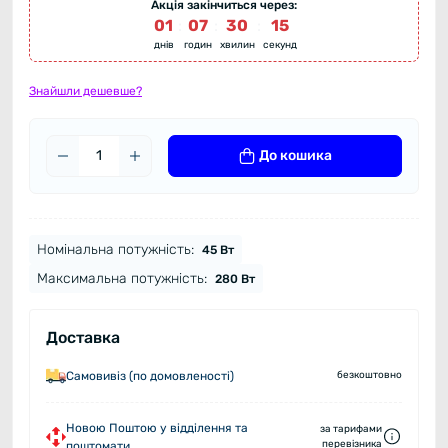
Акція закінчиться через:
01
:
07
:
30
:
14
днів
годин
хвилин
секунд
Знайшли дешевше?
До кошика
Номінальна потужність:
45 Вт
Максимальна потужність:
280 Вт
Доставка
Самовивіз (по домовленості)
безкоштовно
Новою Поштою у відділення та
за тарифами
перевізника
поштомати