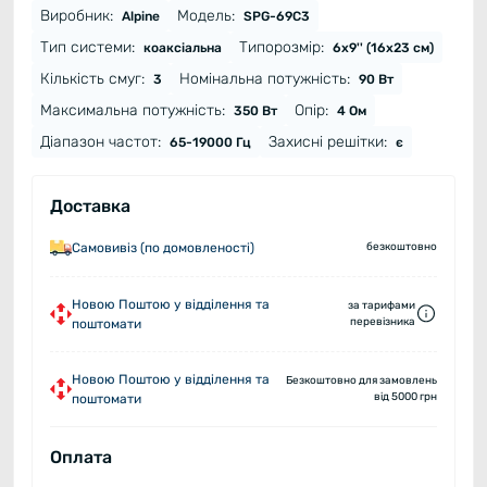
Виробник:
Модель:
Alpine
SPG-69C3
Тип системи:
Типорозмір:
коаксіальна
6х9'' (16х23 см)
Кількість смуг:
Номінальна потужність:
3
90 Вт
Максимальна потужність:
Опір:
350 Вт
4 Ом
Діапазон частот:
Захисні решітки:
65-19000 Гц
є
Доставка
Самовивіз (по домовленості)
безкоштовно
Новою Поштою у відділення та
за тарифами
перевізника
поштомати
Новою Поштою у відділення та
Безкоштовно для замовлень
від 5000 грн
поштомати
Оплата