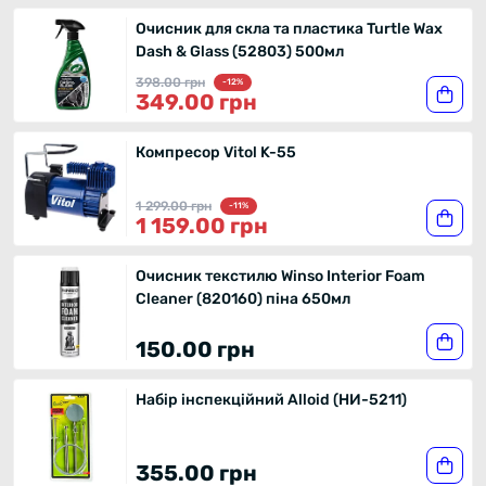
Очисник для скла та пластика Turtle Wax
Dash & Glass (52803) 500мл
398.00 грн
-12%
349.00 грн
Компресор Vitol K-55
1 299.00 грн
-11%
1 159.00 грн
Очисник текстилю Winso Interior Foam
Cleaner (820160) піна 650мл
150.00 грн
Набір інспекційний Alloid (НИ-5211)
355.00 грн