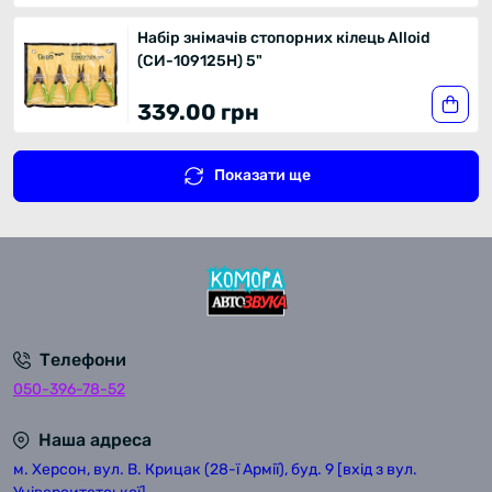
Набір знімачів стопорних кілець Alloid
(СИ-109125Н) 5"
339.00 грн
Показати ще
Телефони
050-396-78-52
Наша адреса
м. Херсон, вул. В. Крицак (28-ї Армії), буд. 9 [вхід з вул.