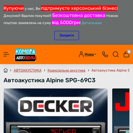
Купуючи
підтримуєте херсонський бізнес
у нас, Ви
!
Безкоштовна доставка
Дякуємо!! Вдалих покупок!!!
Новою
від 5000грн
поштою замовлень на суму
!
Детальніше
Закрити
0
Мова
АВТОАКУСТИКА
Коаксіальна акустика
Автоакустика Alpine S
Автоакустика Alpine SPG-69C3