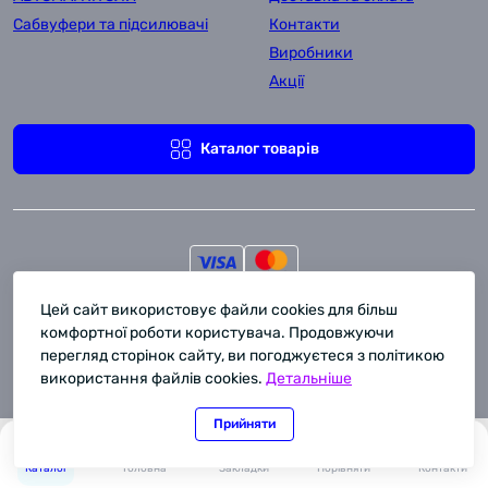
Сабвуфери та підсилювачі
Контакти
Виробники
Акції
Каталог товарів
Цей сайт використовує файли cookies для більш
Комора Автозвука © 2011-2026
комфортної роботи користувача. Продовжуючи
перегляд сторінок сайту, ви погоджуєтеся з політикою
використання файлів cookies.
Детальніше
Прийняти
0
0
Каталог
Головна
Закладки
Порівняти
Контакти