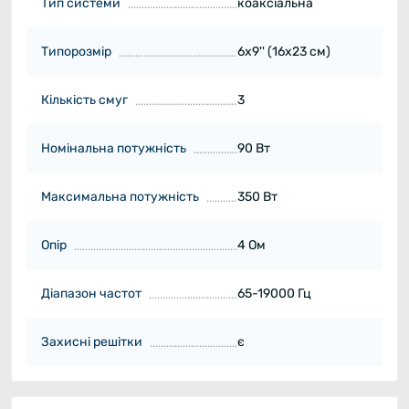
Тип системи
коаксіальна
Типорозмір
6х9'' (16х23 см)
Кількість смуг
3
Номінальна потужність
90 Вт
Максимальна потужність
350 Вт
Опір
4 Ом
Діапазон частот
65-19000 Гц
Захисні решітки
є